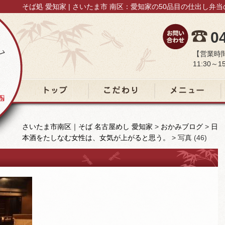
そば処 愛知家 | さいたま市 南区：愛知家の50品目の仕出し弁
0
【営業時
11:30～15
トップ
こだわり
メニュー
さいたま市南区｜そば 名古屋めし 愛知家
>
おかみブログ
>
日
本酒をたしなむ女性は、女気が上がると思う。
>
写真 (46)