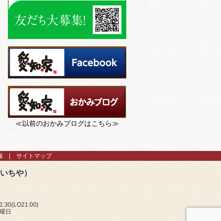
≪以前のおかみブログはこちら≫
報
サイトマップ
あいちや）
:30(LO21:00)
火曜日