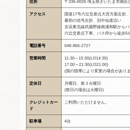
住所
〒336-0026 埼玉県さいたま市南区辻2
アクセス
国道17号六辻交差点大宮方面左折、
最初の信号左折、旧中仙道沿い
京浜東北線武蔵野線南浦和駅からバ
六辻交差点下車。バス停から徒歩5
電話番号
048-866-2727
営業時間
11:30～15:30(LO14:30)
17:00～21:30(LO21:00)
(国の指導により変更の場合がありま
定休日
月曜日、第３火曜日
(祭日の場合は火曜日)
クレジットカー
ご利用いただけません。
ド
駐車場
4台