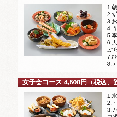
1
2
3
4.
5.
6
ぷ
7.
8.
女子会コース 4,500円（税込
1
2.
3
プ