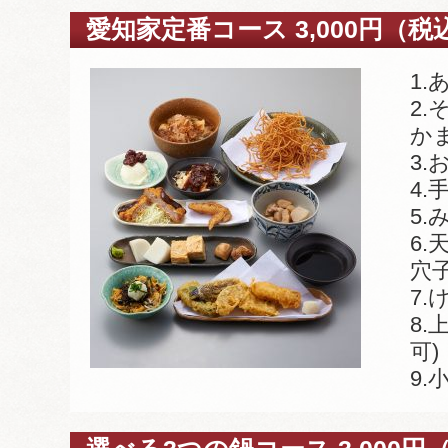
愛知家定番コース 3,000円（税
1.
2
か
3
4
5
6.
穴子
7.
8.
可)
9