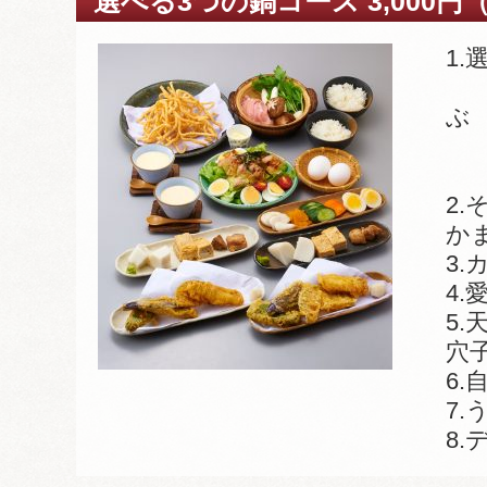
選べる3つの鍋コース 3,000円
1.
A
ぶ
B
C
2
か
3
4
5.
穴子
6.
7.
8.