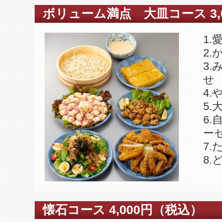
ボリューム満点 大皿コース 3,
1
2
3
せ
4.
5
6
ー
7
8
懐石コース 4,000円（税込）