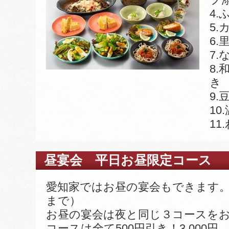
4
5
6
7
8
き
9
10
11
昼宴会 平日お昼限定コース
愛知家ではお昼の宴会もできます。
まで）
お昼の宴会は夜と同じ３コースを
コースは全て500円引き！3,000円→2