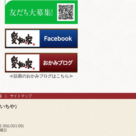
≪以前のおかみブログはこちら≫
報
サイトマップ
あいちや）
:30(LO21:00)
火曜日