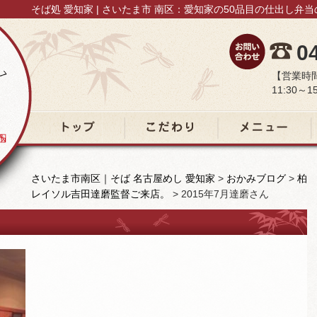
そば処 愛知家 | さいたま市 南区：愛知家の50品目の仕出し弁
0
【営業時
11:30～15
トップ
こだわり
メニュー
さいたま市南区｜そば 名古屋めし 愛知家
>
おかみブログ
>
柏
レイソル吉田達磨監督ご来店。
>
2015年7月達磨さん