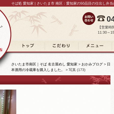
そば処 愛知家 | さいたま市 南区：愛知家の50品目の仕出し弁
0
【営業時
11:30～15
トップ
こだわり
メニュー
さいたま市南区｜そば 名古屋めし 愛知家
>
おかみブログ
>
日
本酒用の冷蔵庫を購入しました。
>
写真 (173)