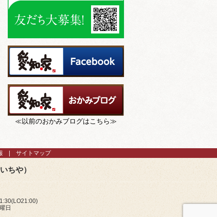
≪以前のおかみブログはこちら≫
報
サイトマップ
あいちや）
:30(LO21:00)
火曜日