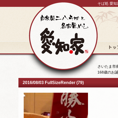
そば処 愛知
トップ
さいたま市南
168歳のお
2016/08/03 FullSizeRender (79)