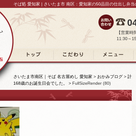
そば処 愛知家 | さいたま市 南区：愛知家の50品目の仕出し弁
0
【営業時
11:30～15
トップ
こだわり
メニュー
さいたま市南区｜そば 名古屋めし 愛知家
>
おかみブログ
>
計
168歳のお誕生日会でした。
>
FullSizeRender (80)