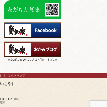
≪以前のおかみブログはこちら≫
報
サイトマップ
あいちや）
:30(LO21:00)
火曜日