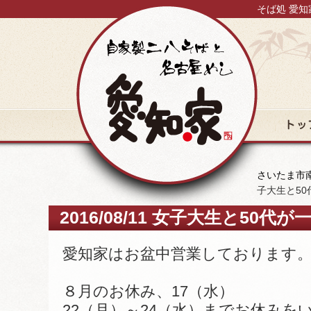
そば処 愛知
トップ
さいたま市南
子大生と5
2016/08/11 女子大生と5
愛知家はお盆中営業しております
８月のお休み、17（水）
22（月）～24（水）までお休みを