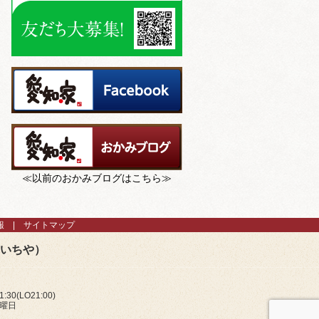
≪以前のおかみブログはこちら≫
報
サイトマップ
あいちや）
:30(LO21:00)
火曜日