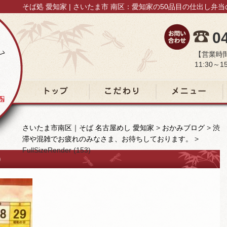
そば処 愛知家 | さいたま市 南区：愛知家の50品目の仕出し弁
0
【営業時
11:30～15
トップ
こだわり
メニュー
さいたま市南区｜そば 名古屋めし 愛知家
>
おかみブログ
>
渋
滞や混雑でお疲れのみなさま、お待ちしております。
>
FullSizeRender (153)
)