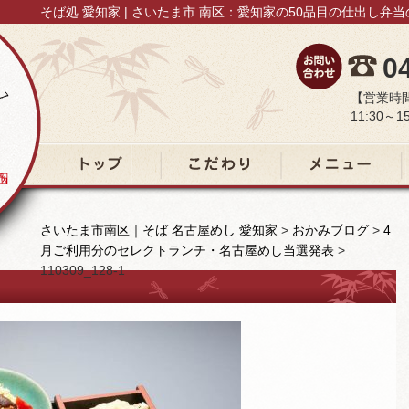
そば処 愛知家 | さいたま市 南区：愛知家の50品目の仕出し弁
0
【営業時
11:30～15
トップ
こだわり
メニュー
さいたま市南区｜そば 名古屋めし 愛知家
>
おかみブログ
>
4
月ご利用分のセレクトランチ・名古屋めし当選発表
>
110309_128-1