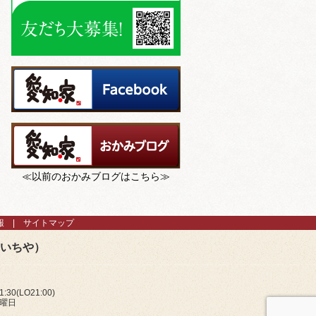
≪以前のおかみブログはこちら≫
報
サイトマップ
あいちや）
:30(LO21:00)
火曜日