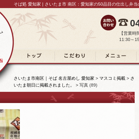
そば処 愛知家 | さいたま市 南区：愛知家の50品目の仕出し弁
0
【営業時
11:30～15
トップ
こだわり
メニュー
さいたま市南区｜そば 名古屋めし 愛知家
>
マスコミ掲載
>
さ
いたま朝日に掲載されました。
>
写真 (89)