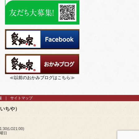
≪以前のおかみブログはこちら≫
報
サイトマップ
あいちや）
:30(LO21:00)
火曜日