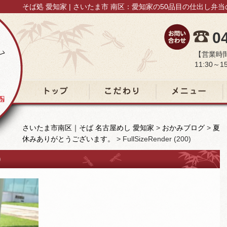
そば処 愛知家 | さいたま市 南区：愛知家の50品目の仕出し弁
0
【営業時
11:30～15
トップ
こだわり
メニュー
さいたま市南区｜そば 名古屋めし 愛知家
>
おかみブログ
>
夏
休みありがとうございます。
>
FullSizeRender (200)
)