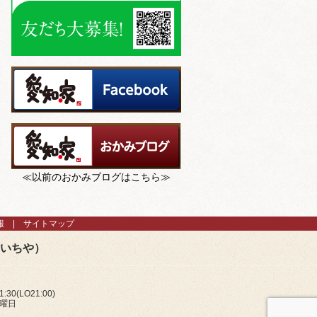
≪以前のおかみブログはこちら≫
報
サイトマップ
あいちや）
:30(LO21:00)
火曜日