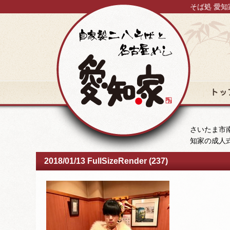
そば処 愛知
トップ
さいたま市南
知家の成人
2018/01/13 FullSizeRender (237)