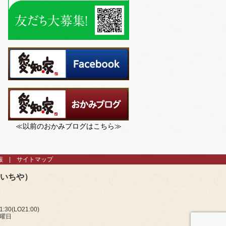
≪以前のおかみブログはこちら≫
報
サイトマップ
あいちや）
:30(LO21:00)
火曜日