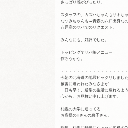
さっぱり感がぴったり。
スタッフの、カズハちゃんもサキち
なつみちゃんも←青森の八戸出身な
八戸産のサバでのリクエスト。
みんなにも、好評でした。
トッピングでサバ缶メニュー
作ろうかな。
・・・・・・・・・・・・・・・・
今朝の北海道の地震ビックリしまし
被害に遭われたみなさまが
一日も早く、通常の生活に戻れるよ
心から、お見舞い申し上げます。
札幌の大学に通ってる
お客様のHさんの息子さん。
昨年、札幌に転勤になったお客様のO