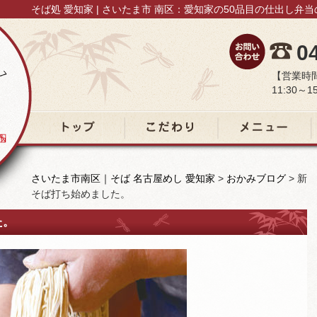
そば処 愛知家 | さいたま市 南区：愛知家の50品目の仕出し弁
0
【営業時
11:30～15
トップ
こだわり
メニュー
さいたま市南区｜そば 名古屋めし 愛知家
>
おかみブログ
>
新
そば打ち始めました。
た。