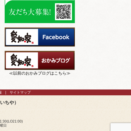
≪以前のおかみブログはこちら≫
報
サイトマップ
あいちや）
:30(LO21:00)
火曜日