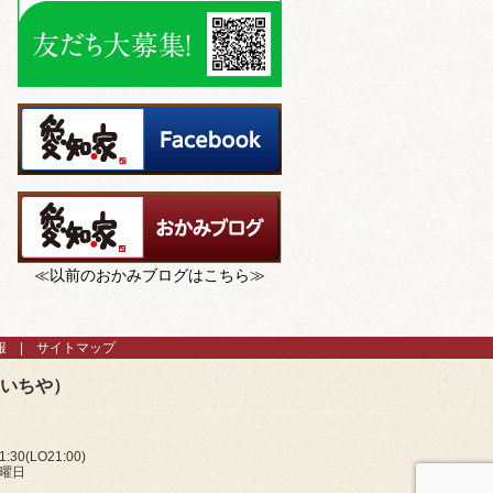
≪以前のおかみブログはこちら≫
報
サイトマップ
あいちや）
:30(LO21:00)
火曜日