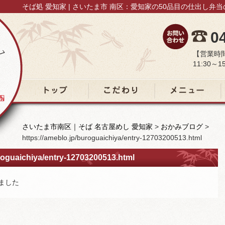
そば処 愛知家 | さいたま市 南区：愛知家の50品目の仕出し弁
0
【営業時
11:30～15
トップ
こだわり
メニュー
さいたま市南区｜そば 名古屋めし 愛知家
>
おかみブログ
>
https://ameblo.jp/buroguaichiya/entry-12703200513.html
uroguaichiya/entry-12703200513.html
しました