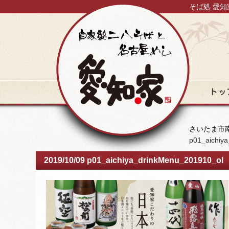
そば処 愛知
トップ
さいたま市南
p01_aichiy
2019/10/09 p01_aichiya_drinkMenu_201910_ol