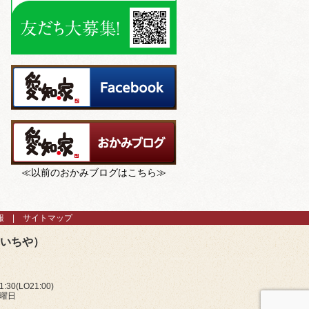
≪以前のおかみブログはこちら≫
報
サイトマップ
あいちや）
:30(LO21:00)
火曜日