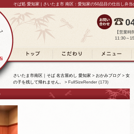
そば処 愛知家 | さいたま市 南区：愛知家の50品目の仕出し弁
0
【営業時
11:30～15
トップ
こだわり
メニュー
さいたま市南区｜そば 名古屋めし 愛知家
>
おかみブログ
>
女
の子を残して帰れません。
>
FullSizeRender (173)
)